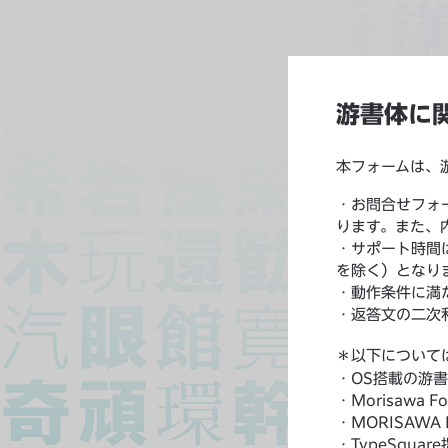
游書体に
本フォームは、
・お問合せフォ
ります。また、
・サポート時間は
を除く）となり
・動作条件に満
・返答文の二次
＊以下について
・OS搭載の游
・Morisawa
・MORISAWA
・TypeSqua